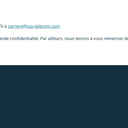
 CV à
carriere@ssp-telecom.com
ande confidentialité. Par ailleurs, nous tenons à vous remercier de