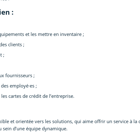
en :
ipements et les mettre en inventaire ;
s clients ;
t ;
ux fournisseurs ;
s des employé·es ;
les cartes de crédit de l’entreprise.
e et orientée vers les solutions, qui aime offrir un service à la c
au sein d’une équipe dynamique.