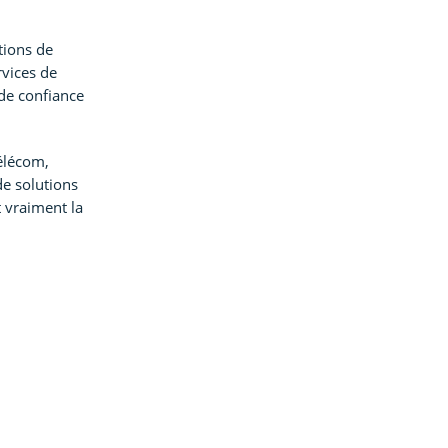
tions de
rvices de
 de confiance
élécom,
de solutions
 vraiment la