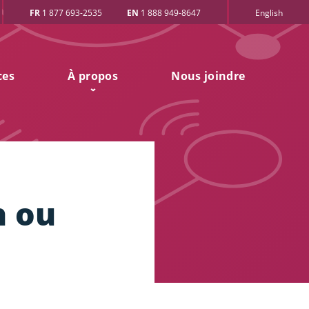
FR
1 877 693-2535
EN
1 888 949-8647
English
ces
À propos
Nous joindre
n ou