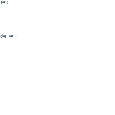
que ;
nglophones –